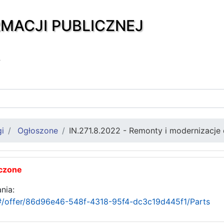
RMACJI PUBLICZNEJ
y
gi
Ogłoszone
IN.271.8.2022 - Remonty i modernizacje
czone
nia:
/#/offer/86d96e46-548f-4318-95f4-dc3c19d445f1/Parts